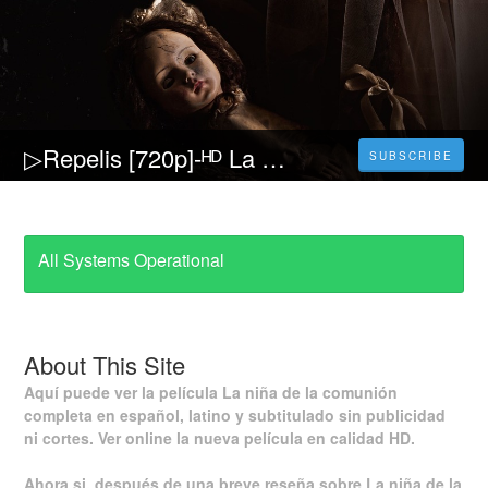
▷Repelis [720p]-ᴴᴰ La niña de la comunión Película (2023) Pelicula [Completa] Español y Latino
SUBSCRIBE
All Systems Operational
About This Site
Aquí puede ver la película La niña de la comunión
completa en español, latino y subtitulado sin publicidad
ni cortes. Ver online la nueva película en calidad HD.
Ahora si, después de una breve reseña sobre La niña de la