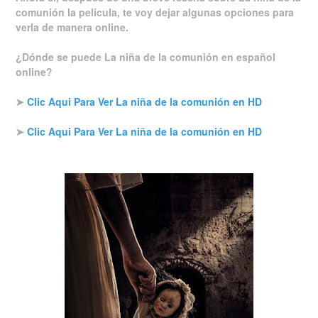
comunión la película, te voy dejar algunas opciones para
verla de manera online.
¿Dónde se puede La niña de la comunión en español
online?
➤
Clic Aqui Para Ver La niña de la comunión en HD
➤
Clic Aqui Para Ver La niña de la comunión en HD